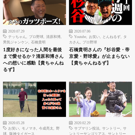
2020.07.29
2020.07.06
テッちゃん
,
プロ野球
,
清原和博
,
Youtube
,
お笑い
,
とんねるず
,
タ
男気ジャンケン
,
石橋貴明
カさん
,
プロ野球
1度好きになった人間を最後
石橋貴明さんの『杉谷愛・帝
まで愛せるか？清原和博さん
京愛・野球愛』が止まらない
への想いに感動【貴ちゃんね
【貴ちゃんねるず】
るず】
2020.05.28
2020.02.29
お笑い
,
モノマネ
,
今成亮太
,
野
サブマリン投法
,
サントリー
,
サ
球
,
阪神タイガース
ントリーサンゴリアス
,
サントリー