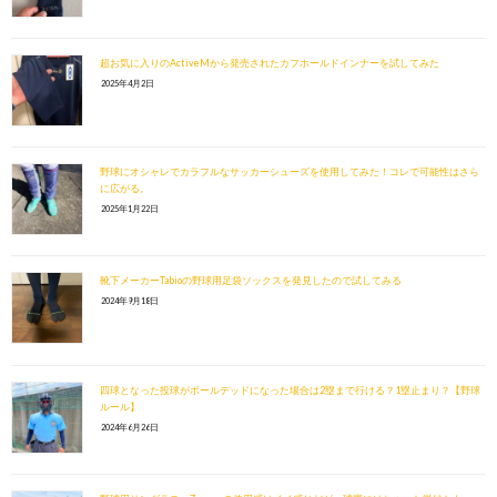
超お気に入りのActiveMから発売されたカフホールドインナーを試してみた
2025年4月2日
野球にオシャレでカラフルなサッカーシューズを使用してみた！コレで可能性はさら
に広がる。
2025年1月22日
靴下メーカーTabioの野球用足袋ソックスを発見したので試してみる
2024年9月18日
四球となった投球がボールデッドになった場合は2塁まで行ける？1塁止まり？【野球
ルール】
2024年6月26日