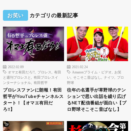
お笑い
カテゴリの最新記事
2022.02.09
2021.02.24
オマエ有田だろ!!
,
プロレス
,
有田
Amazonプライム・ビデオ
,
お笑
と週刊プロレスと
,
有田プロレスイ
い
,
そこそこ昔ばなし
,
ナイツ
,
プロ
ンターナショナル
,
有田哲平
野球
プロレスファンに朗報！有田
往年の名選手が草野球のテン
哲平がYouTubeチャンネルス
ションで思い出話を繰り広げ
タート！【オマエ有田だ
るNET配信番組が面白い【プ
ろ‼︎】
ロ野球そこそこ昔ばなし】