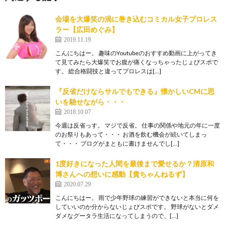
会場を大爆笑の渦に巻き込むコミカル女子プロレス
ラー【広田めぐみ】
2019.11.19
こんにちはー。 趣味のYoutubeのおすすめ動画に上がってき
て見てみたら大爆笑でお腹が痛くなっちゃったじょびスポで
す。 総合格闘技と違ってプロレスは[…]
『反省だけならサルでもできる』懐かしいCMに思
いを馳せながら・・・
2018.10.07
今週は反省っす。 マジで反省。 仕事の関係や地元の年に一度
のお祭りもあって・・・ お酒を飲む機会が続いてしまっ
て・・・ ブログがまともに書けませんでし[…]
1度好きになった人間を最後まで愛せるか？清原和
博さんへの想いに感動【貴ちゃんねるず】
2020.07.29
こんにちはー。 雨で少年野球の練習ができないと本当に何を
していいのか分からないじょびスポです。 野球がないとダメ
ダメなグータラ生活になってしまうので、[…]