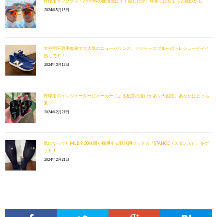
野球用サングラス・Zeemsの使用感はイイ感じだが、球審にはちょっと微妙かも。
2024年5月15日
大谷翔平選手効果で大人気のニューバランス。ドジャースブルーのトレシューがイイ
感じです！
2024年3月13日
野球用のインジケーターにメーカーによる配置の違いがあり大困惑。あなたはどっち
派？
2024年2月28日
気になってたMLB全30球団が採用する野球用ソックス『STANCE（スタンス）』をゲ
ット！
2024年2月21日