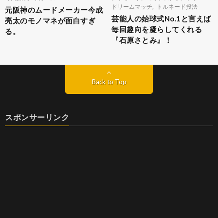
ドリームマッチ
,
トルネード投法
元阪神のムードメーカー今成
芸能人の始球式No.1と言えば
亮太のモノマネが面白すぎ
毎回趣向を凝らしてくれる
る。
『石原さとみ』！
Back to Top
スポンサーリンク