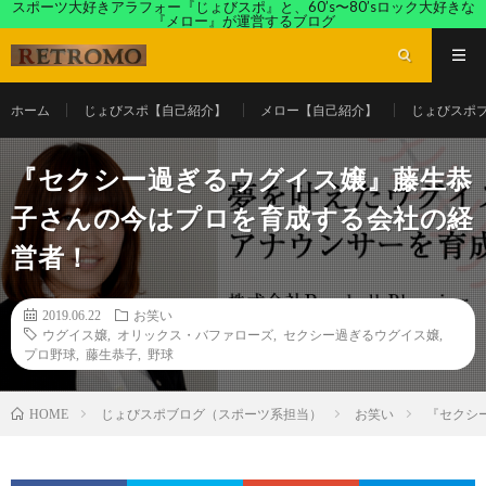
スポーツ大好きアラフォー『じょびスポ』と、60’s〜80’sロック大好きな
『メロー』が運営するブログ
ホーム
じょびスポ【自己紹介】
メロー【自己紹介】
じょびスポ
『セクシー過ぎるウグイス嬢』藤生恭
子さんの今はプロを育成する会社の経
営者！
2019.06.22
お笑い
ウグイス嬢
,
オリックス・バファローズ
,
セクシー過ぎるウグイス嬢
,
プロ野球
,
藤生恭子
,
野球
じょびスポブログ（スポーツ系担当）
お笑い
『セクシ
HOME