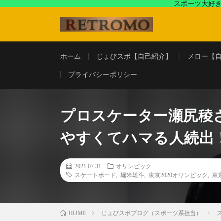
スポーツ大好き
アラフォースポーツ馬鹿『じょびスポ』と60’s〜80's
ホーム
じょびスポ【自己紹介】
メロー【
プライバシーポリシー
プロスケーター瀬尻稜
やすくてハマる人続出
2021.07.31
オリンピック
スケートボード
,
堀米雄斗
,
東京2020オリンピック
,
東
じょびスポブログ（スポーツ系担当）
HOME