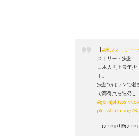
【
#東京オリンピ
ストリート決勝
日本人史上最年少
手。
決勝ではランで着
で高得点を連発し
#gorinjp
https://t.
pic.twitter.com/
— gorin.jp (@gorinj