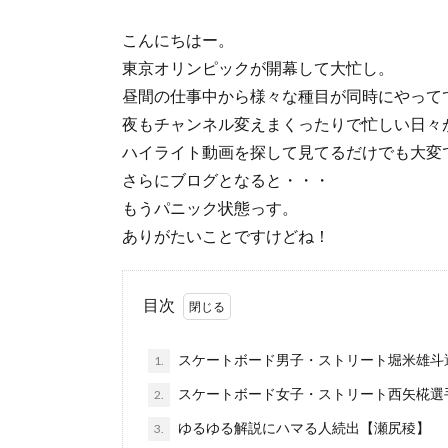
こんにちはー。
東京オリンピックが開幕して大忙し。
昼間の仕事中から様々な種目が同時にやって
夜もチャンネル変えまくったりで忙しい日々
ハイライト動画を探して見てるだけでも大変
さらにブログとなると・・・
もうパニック状態っす。
ありがたいことですけどね！
目次
スケートボード男子・ストリート堀米雄斗
1.
スケートボード女子・ストリート西矢椛選
2.
ゆるゆる解説にハマる人続出【瀬尻稜】
3.