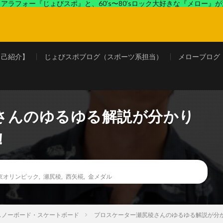
アラフォー『じょびスポ』と、60’s〜80’sロック大好きな『メロー』
ロック好きの『メロー』がコンビでディープなブログを展開中。
自己紹介】
じょびスポブログ（スポーツ系担当）
メローブログ
さんのゆるゆる解説が分かり
！
京オリンピック
,
瀬尻稜
,
西矢椛
,
金メダル
スノーボード・スケートボード
プロスケーター瀬尻稜さんのゆるゆる解説が分