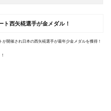
ート西矢椛選手が金メダル！
トが開催され日本の西矢椛選手が最年少金メダルを獲得！
よ！