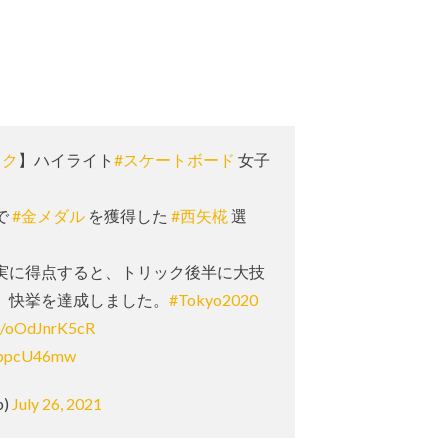
ック
】ハイライト
#スケートボード
女子
で
#金メダル
を獲得した
#西矢椛
選
実に得点すると、トリック後半に大技
、快挙を達成しました。
#Tokyo2020
co/oOdJnrK5cR
2KppcU46mw
p)
July 26, 2021