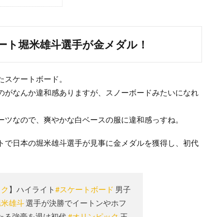
ート堀米雄斗選手が金メダル！
たスケートボード。
のがなんか違和感ありますが、スノーボードみたいになれ
ーツなので、爽やかな白ベースの服に違和感っすね。
トで日本の堀米雄斗選手が見事に金メダルを獲得し、初代
ック
】ハイライト
#スケートボード
男子
堀米雄斗
選手が決勝でイートンやホフ
たる強豪を退け初代
#オリンピック
王