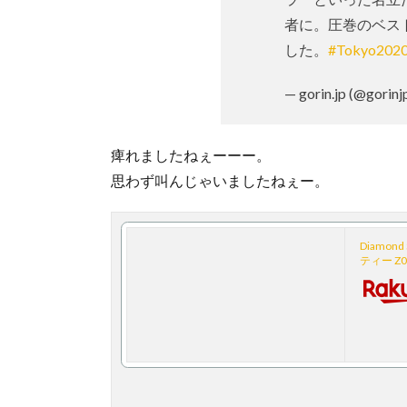
者に。圧巻のベス
した。
#Tokyo202
— gorin.jp (@gorinj
痺れましたねぇーーー。
思わず叫んじゃいましたねぇー。
Diamon
ティー Z0