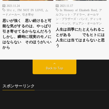
2021.11.24
2021.11.17
10ｃｃ
,
I'M NOT IN LOVE
,
ム
In Memory of Elizabeth Reed
,
ア
ードメーカー
,
引き寄せ
ルフレット・アドラー
,
オールマ
ン・ブラザーズ・バンド
,
ディッキ
思いが強く 思い続けると可
ー・ベッツ
,
デュアン・オールマン
能な気がするのは、やっぱり
人生は四季にたとえられるこ
引き寄せてるからなんだろう
とがある でもヒトには
しかし、瞬時に現実のモノに
人生には当てはまらないと思
はならない そのほうがいい
う
から
Back to Top
スポンサーリンク