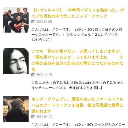
【レヴェル４２】 80年代イギリスも熱かった、ポ
ップな流れの中で光ったジャズ・ファンク
2018.04.06
こんにちは、メローです。 （60’s ～ 80’s ロック好きのメロ
ーなロッカーです。） 目次 1. レヴェル４２1.1. イギリス
1980年1.2[…]
いつも「何かが足りない」と思ってしまいますが、
「満ち足りているとき」ってありますよね そ
の時の自分を自分で知るのが幸せにつながるのかな
あ
2020.11.15
目次 1. 息を止めてみる2. I’ll Be Creepin’ 息を止めてみる そん
なシチュエーションは、例えば泳ぐとき 例[…]
キング・クリムゾン、度胆をぬいたファーストアル
バムのアートワークと１曲目、後は不思議な世界に
誘われます
2018.06.13
こんにちは、メローです。 （60’s ～80’s ロック好きのメロー