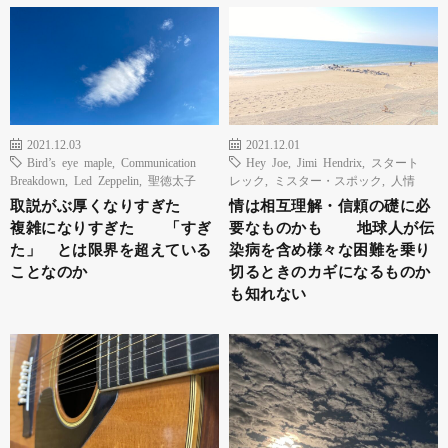
2021.12.03
2021.12.01
Bird’s eye maple
,
Communication
Hey Joe
,
Jimi Hendrix
,
スタート
Breakdown
,
Led Zeppelin
,
聖徳太子
レック
,
ミスター・スポック
,
人情
取説がぶ厚くなりすぎた
情は相互理解・信頼の礎に必
複雑になりすぎた 「すぎ
要なものかも 地球人が伝
た」 とは限界を超えている
染病を含め様々な困難を乗り
ことなのか
切るときのカギになるものか
も知れない