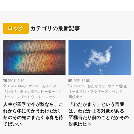
ロック
カテゴリの最新記事
2021.12.10
2021.12.08
Black Magic Woman
,
カルロス・
Dreams
,
わだかまり
,
ウユニ塩湖
,
サンタナ
,
チキン南蛮
,
ピーター・グ
オールマン・ブラザーズ・バンド
,
リーン
,
フリートウッド・マック
明鏡止水
人生が四季で今が秋なら、こ
「わだかまり」という言葉
れから冬に向かうわけだが、
は、わだかまる対象がある
冬のその先にまたくる春を待
至極当たり前のことだがその
てばいい
対象はヒト