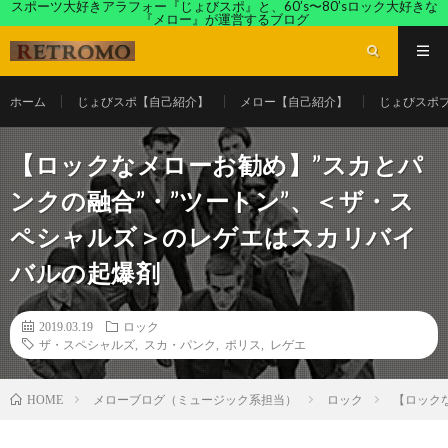
スポーツ大好きアラフォー『じょびスポ』と、60’s〜80’sロック大好きな
『メロー』が運営するブログ
ホーム
じょびスポ【自己紹介】
メロー【自己紹介】
じょびスポ
【ロックなメローお勧め】”スカとパ
ンクの融合”・”ツートン”、＜ザ・ス
ペシャルズ＞のレゲエはスカリバイ
バルの起爆剤
2019.03.19
ロック
ザ・スペシャルズ
,
スカ・パンク
,
ポリス
,
レゲエ
メローブログ（ミュージック系担当）
ロック
【ロック
HOME