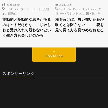
2021.03.30
2021.03.28
RISE
,
ハープ・アルバート
,
受動
Fo Fi Fo
,
Pieces of a Dream
,
グ
的
,
能動的
ロバー・ワシントンJr.
,
因・縁・果
能動的と受動的な思考がある
種を蒔けば、思い描いた花が
のはヒトだけかな じわじ
咲くとは限らない 花を
わと受け入れて競わないとい
見て育て方を見つめなおせる
う生き方も楽しいのかも
Back to Top
スポンサーリンク