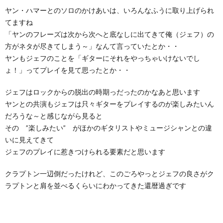
ヤン・ハマーとのソロのかけあいは、いろんなふうに取り上げられ
てますね
「ヤンのフレーズは次から次へと底なしに出てきて俺（ジェフ）の
方がネタが尽きてしまう～」なんて言っていたとか・・
ヤンもジェフのことを「ギターにそれをやっちゃいけないでし
ょ！」ってプレイを見て思ったとか・・
ジェフはロックからの脱出の時期っだったのかなあと思います
ヤンとの共演もジェフは只々ギターをプレイするのが楽しみたいん
だろうな～と感じながら見ると
その ”楽しみたい” がほかのギタリストやミュージシャンとの違
いに見えてきて
ジェフのプレイに惹きつけられる要素だと思います
クラプトン一辺倒だったけれど、このごろやっとジェフの良さがク
ラプトンと肩を並べるくらいにわかってきた還暦過ぎです