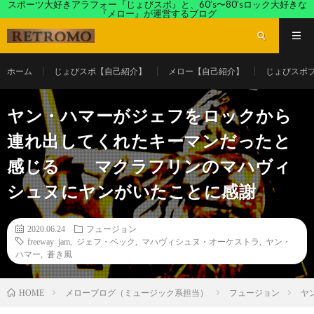
スポーツ大好きアラフォー『じょびスポ』と、60’s〜80’sロック大好きな
『メロー』が運営するブログ
ホーム
じょびスポ【自己紹介】
メロー【自己紹介】
じょびスポ
ヤン・ハマーがジェフをロックから
連れ出してくれたキーマンだったと
感じる マクラフリンのマハヴィ
シュヌにヤンがいたことに感謝
2020.06.24
フュージョン
freeway jam
,
ジェフ・ベック
,
マハヴィシュヌ・オーケストラ
,
ヤン・
ハマー
,
蒼き風
メローブログ（ミュージック系担当）
フュージョン
ヤ
HOME