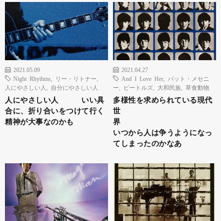
2021.05.09
2021.04.27
Night Rhythms
,
リー・リトナー
,
And I Love Her
,
パット・メセニ
人にやさしい人
,
自分にやさしい人
ー
,
ビートルズ
,
大和民族
,
草食動物
人にやさしい人 いい具
多様性を求められている現代
合に、折り合いをつけて行く
世
精神が大事なのかも
界
いつから人は争うようになっ
てしまったのかなあ