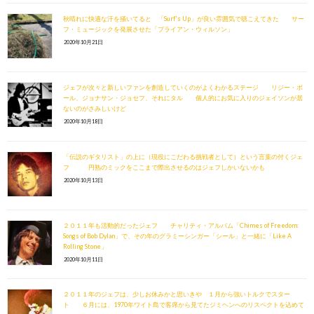
秋晴れに快適な汗を掻いてると 「Surf's Up」が良い雰囲気で聴こえてきた サー
フ・ミュージックを発展させた「ブライアン・ウィルソン」
2020年10月21日
ジェフが次々と新しいファンを創造していくのがよくわかるステージ リジー・ボ
ール、ジョナサン・ジョセフ、それにタル 個人的にお気に入りのジェイソンが居
ないのがさみしいけど
2020年10月18日
「伝説のギタリスト」の上に（現役にこだわる挑戦者として）という言葉の付くジェ
フ 円熟のミックをここまで際出させるのはジェフしかいないかも
2020年10月13日
２０１１年も活動的だったジェフ チャリティ・アルバム「Chimes of Freedom:
Songs of Bob Dylan」で、その年のグラミーシンガー「シール」と一緒に「Like A
Rolling Stone」
2020年10月11日
２０１１年のジェフは、少しお休みかと思いきや １月から強いトルクでスター
ト ６月には、1970年ワイト島で客席から見てたジミヘンへのリスペクトを込めて