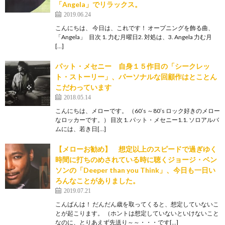
「Angela」でリラックス。
2019.06.24
こんにちは、 今日は、これです！ オープニングを飾る曲、
「Angela」 目次 1. 力む月曜日2. 対処は、3. Angela 力む月
[…]
パット・メセニー 自身１５作目の「シークレッ
ト・ストーリー」、パーソナルな回顧作はとことん
こだわっています
2018.05.14
こんにちは、メローです。 （60’s ～80’s ロック好きのメロー
なロッカーです。） 目次 1. パット・メセニー1.1. ソロアルバ
ムには、若き日[…]
【メローお勧め】 想定以上のスピードで過ぎゆく
時間に打ちのめされている時に聴くジョージ・ベン
ソンの「Deeper than you Think」、今日も一日い
ろんなことがありました。
2019.07.21
こんばんは！ だんだん歳を取ってくると、想定していないこ
とが起こります。 （ホントは想定していないといけないこと
なのに、とりあえず先送り～～・・・です[…]