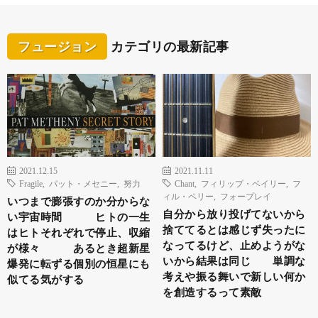
フュージョン
カテゴリの最新記事
2021.12.15
2021.11.11
Fragile
,
パット・メセニー
,
努力
Chant
,
フィリップ・ベイリー
,
フ
ィル・ペリー
,
フォープレイ
いつまで膨張すのか分からな
自分から放り投げてないから
い宇宙時間 ヒトの一生
捨ててるとは感じず失ったに
はヒトそれぞれで停止、収縮
なってるけど、止めようがな
が様々 あるとき超新星
いから結果は同じ 単調な
爆発に転ずる個別の恒星にも
考えや振る舞いで新しい何か
似てる気がする
を創造するって素敵