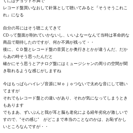
くにはチョット不満で
レコード盤買いなおして針落として聴いてみると『そうそうこれこ
れ』になる
自分の耳にはそう聴こえてきて
CDって盤面が削れていかないし、いいよなーなんて当時は革命的な
商品で期待したのですが、何か不満が残って・・
後に、ＣＤ盤とレコード盤の音質とか奥行きとかが違うんだ、だか
らあの時そう思ったんだと
確かにそう思うとアナログ盤にはミュージシャンの周りの空間が聞
き取れるような感じがしますね
今はもっぱらハイレゾ音源にＭｏｊｏつないで太めな音にして聴い
てますが
それでもレコード盤との違いがあり、それが気になってしまうとき
もあります
でもまあ、ずいぶんと我が耳と脳も老化による経年劣化が激しいで
すので、”その感じ” がどこまで本当のことなのかは、お恥ずかし
いところなんですが・・