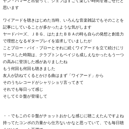
ヤン・ハマーと出会って、ジェフはすごく楽しい時間を過ごせたと
思います
ワイアードを聴きはじめた当時、いろんな音楽雑誌でもそのことを
記事にしていることが多かったような気がします
ヤードバーズ、ＪＢＧ、はたまたＢＢＡの時も自らの発想と創造力
で理想となるギタープレイを追求していましたが
ことブロー・バイ・ブローとそれに続くワイアードを立て続けにリ
リースした時期は、クラプトンもペイジも成しえなかったもう一つ
の高みに登頂した感がありましたね
もう何回も何回も聴きました
友人が訪ねてくるとかける曲はまず「ワイアード」から
そのうちレコードがシャリショリ言ってきて
それでも毎日って感じ
そしてＣＤ盤が登場して
・・でもこのＣＤ盤がチョットおかしな感じに聴こえたんですよね
持ってたコンポの力量から仕方ないかなと思っていて、でも毎日聴