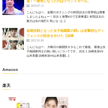
還！一番気になったのはラウンドガール。
2019.07.15
こんにちはー。 金曜のボクシングの村田諒太の世界戦は興奮
しましたよねぇー！ 目次 1. 衝撃KOで王座奪還2. 村田諒太の
魅力は右の強打3. 気になっ[…]
短期決戦となった女子格闘家の戦いは攻撃的なディ
フェンスが試合を分けた【浜崎
2021.01.09
こんにちはー。 大晦日の格闘技ネタもこれで最後。 最後は女
子格闘家同士の熱い戦いについてです。 目次 1. 浜崎朱加VS
山本美憂 浜崎朱加VS山本美憂[…]
Amazon
楽天