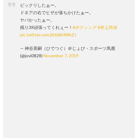
ビックリしたぁー。
ドネアの右でヒザが落ちかけたぁー。
ヤバかったぁー。
残り3R頑張ってくれぇー！
#ボクシング
#井上尚弥
pic.twitter.com/jK6dkHWhZJ
— 神谷英嗣（ひでつぐ）＠じょび・スポーツ馬鹿
(@jovi0828)
November 7, 2019