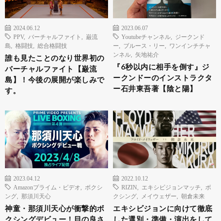
2024.06.12
2023.06.07
PPV
,
バーチャルファイト
,
巌流
Youtubeチャンネル
,
ジークンド
島
,
格闘技
,
総合格闘技
ー
,
ブルース・リー
,
ワンインチチャ
ンネル
,
矢地祐介
誰も見たことのなり世界初の
『6秒以内に相手を倒す』ジ
バーチャルファイト【巌流
ークンドーのインストラクタ
島】！今後の展開が楽しみで
ー石井東吾著【陰と陽】
す。
2023.04.12
2022.10.12
Amazonプライム・ビデオ
,
ボクシ
RIZIN
,
エキシビジョンマッチ
,
ボ
ング
,
那須川天心
クシング
,
メイウェザー
,
朝倉未来
神童・那須川天心が衝撃的ボ
エキシビジョンに向けて徹底
クシングデビュー！目の良さ
した選別・準備・演出をして