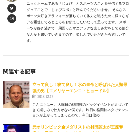
ニックネームである「じょび」とスポーツのことを発信するブロ
グってことで「じょびスポ」と呼んでくださいませ。 そんなス
ポーツ大好きアラフォーが落ちていく体力と戦うために様々なギ
アを駆使してるところをお伝えしたいなって思ってます。 スポ
ーツが好き過ぎて一周回ったマニアックな楽しみ方をしてる部分
なんかも書いていきますので、楽しんでいただきたら嬉しいで
す。
関連する記事
立って良し！寝て良し！氷の皇帝と呼ばれた人類最
強の男【エメリヤーエンコ・ヒョードル】
2018.12.17
こんにちはー。 大晦日の格闘技のビッグイベントが近づいて
きて楽しみで仕方がない僕です。 昨日の格闘技ネタでテンシ
ョンが上がってしまったので、今日は僕の[…]
元オリンピック金メダリストの村田諒太が王座奪