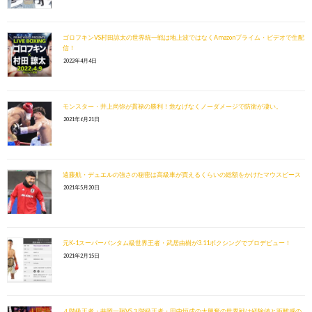
ゴロフキンVS村田諒太の世界統一戦は地上波ではなくAmazonプライム・ビデオで生配
信！
2022年4月4日
モンスター・井上尚弥が貫禄の勝利！危なげなくノーダメージで防衛が凄い。
2021年6月21日
遠藤航・デュエルの強さの秘密は高級車が買えるくらいの総額をかけたマウスピース
2021年5月20日
元K-1スーパーバンタム級世界王者・武居由樹が3.11ボクシングでプロデビュー！
2021年2月15日
４階級王者・井岡一翔VS３階級王者・田中恒成の大興奮の世界戦は経験値と距離感の