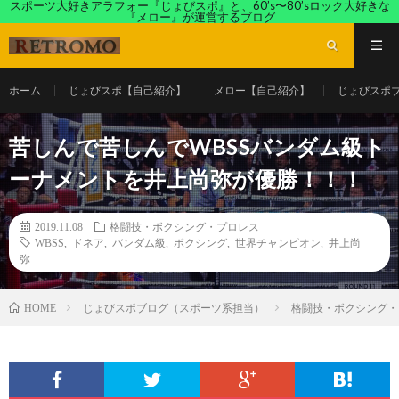
スポーツ大好きアラフォー『じょびスポ』と、60’s〜80’sロック大好きな
『メロー』が運営するブログ
ホーム
じょびスポ【自己紹介】
メロー【自己紹介】
じょびスポ
苦しんで苦しんでWBSSバンダム級ト
ーナメントを井上尚弥が優勝！！！
2019.11.08
格闘技・ボクシング・プロレス
WBSS
,
ドネア
,
バンダム級
,
ボクシング
,
世界チャンピオン
,
井上尚
弥
じょびスポブログ（スポーツ系担当）
格闘技・ボクシング・
HOME