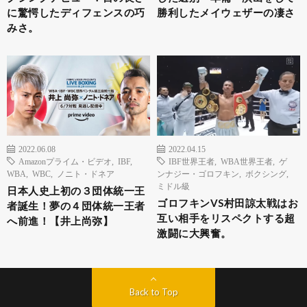
に驚愕したディフェンスの巧
勝利したメイウェザーの凄さ
みさ。
2022.06.08
2022.04.15
Amazonプライム・ビデオ
,
IBF
,
IBF世界王者
,
WBA世界王者
,
ゲ
WBA
,
WBC
,
ノニト・ドネア
ンナジー・ゴロフキン
,
ボクシング
,
ミドル級
日本人史上初の３団体統一王
ゴロフキンVS村田諒太戦はお
者誕生！夢の４団体統一王者
互い相手をリスペクトする超
へ前進！【井上尚弥】
激闘に大興奮。
Back to Top