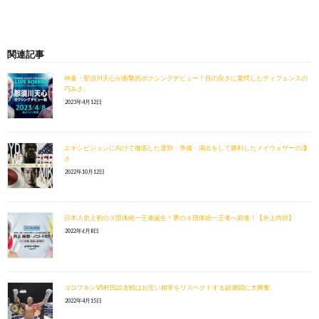
関連記事
神童・那須川天心が衝撃的ボクシングデビュー！目の良さに驚愕したディフェンスの
巧みさ。
2023年4月12日
エキシビジョンに向けて徹底した選別・準備・演出をして勝利したメイウェザーの凄
さ
2022年10月12日
日本人史上初の３団体統一王者誕生！夢の４団体統一王者へ前進！【井上尚弥】
2022年6月8日
ゴロフキンVS村田諒太戦はお互い相手をリスペクトする超激闘に大興奮。
2022年4月15日