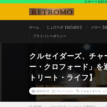
スポーツ大好き
アラフォースポーツ馬鹿『じょびスポ』と60’s〜80's
ホーム
じょびスポ【自己紹介】
メロー【
プライバシーポリシー
クルセイダーズ、チャ
ー・クロフォード」を
トリート・ライフ】
2018.03.19
フュージョン
クルセイダーズ
,
ジ
メローブログ（ミュージック系担当）
HOME