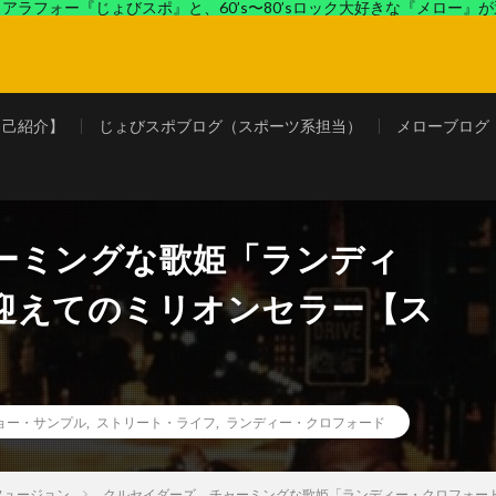
アラフォー『じょびスポ』と、60’s〜80’sロック大好きな『メロー』
ロック好きの『メロー』がコンビでディープなブログを展開中。
自己紹介】
じょびスポブログ（スポーツ系担当）
メローブログ
ーミングな歌姫「ランディ
迎えてのミリオンセラー【ス
ョー・サンプル
,
ストリート・ライフ
,
ランディー・クロフォード
フュージョン
クルセイダーズ、チャーミングな歌姫「ランディー・クロフォー