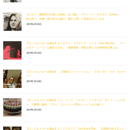
【メロー・梅雨時の不調にお勧め・第３段】 デヴィッド・ギルモア「Echoes」
時を経て、Ｂ面一面の壮大な曲が、輝きを増して表現されています。
2019年6月21日
【ロックなメローお勧め】オールマン・ブラザーズ・バンド「One Way Out」、フィ
ルモア・イーストは最高ですね。「健康情報：習慣を変えて自律神経を整える」
2019年3月16日
【ロックなメローお勧め】 三姉妹のバンド＜ハイム＞ ビヨンセの「ＸＯ」をカヴ
ァー
2019年3月14日
【ロックなメローお勧め】Ｕ２、ミック・ジャガー、ファギーが「ギミー・シェルタ
ー」で豪華に協演、アダム・クレイトンの野太いベースが心地いい
2019年3月13日
【ロックなメローお勧め】ピンクフロイド「See Emily Play」、共感覚の持ち主シド・