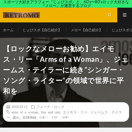
スポーツ大好きアラフォー『じょびスポ』と、60’s〜80’sロック大好きな
『メロー』が運営するブログ
ホーム
じょびスポ【自己紹介】
メロー【自己紹介】
じょびスポ
【ロックなメローお勧め】エイモ
ス・リー「Arms of a Woman」、ジェ
ームス・テイラーに続き”シンガー・
ソング・ライター”の領域で世界に平
和を
2019.03.12
フォーク・ロック
arms of a woman
,
fine and rain
,
エイモス・リー
,
ジェームス・テイラ
ー
,
疲れ
,
自律神経
,
ｼﾝｶﾞｰ・ｿﾝｸﾞ・ﾗｲﾀｰ