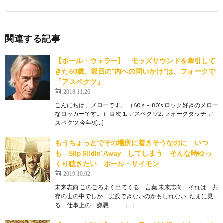
関連する記事
【ポール・ウェラー】 モッズサウンドを牽引して
きた60歳、節目の”内への問いかけ”は、フォークで
「アスペクツ」
2018.11.26
こんにちは、メローです。 （60’s ～80’s ロック好きのメロー
なロッカーです。） 目次 1. アスペクツ2. フォークタッチ ア
スペクツ 今年9[…]
もうちょっとでその場所に着きそうなのに いつ
も Slip Slidin’ Away してしまう そんな時ゆっ
くり聴きたい ポール・サイモン
2019.10.02
未来志向 このごろよく出てくる 言葉 未来志向 それは 共
存の世の中でしか 実践できないのかもしれない たまに見
る 仕事上の 嫌悪 […]