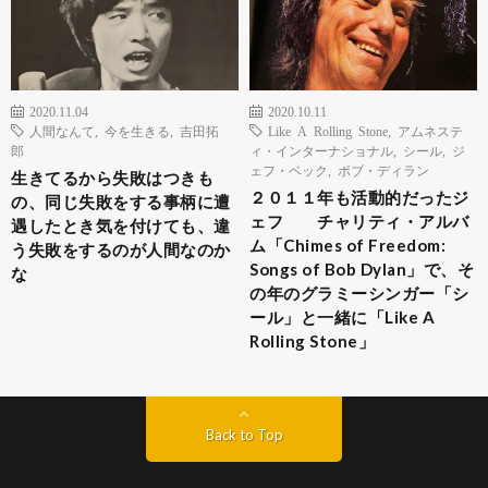
2020.11.04
2020.10.11
人間なんて
,
今を生きる
,
吉田拓
Like A Rolling Stone
,
アムネステ
郎
ィ・インターナショナル
,
シール
,
ジ
ェフ・ベック
,
ボブ・ディラン
生きてるから失敗はつきも
２０１１年も活動的だったジ
の、同じ失敗をする事柄に遭
ェフ チャリティ・アルバ
遇したとき気を付けても、違
ム「Chimes of Freedom:
う失敗をするのが人間なのか
Songs of Bob Dylan」で、そ
な
の年のグラミーシンガー「シ
ール」と一緒に「Like A
Rolling Stone」
Back to Top