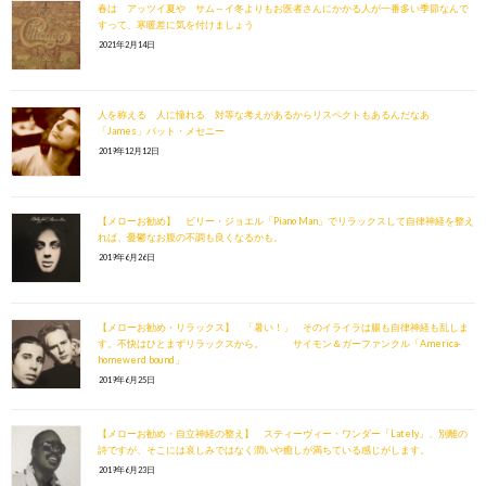
春は アッツイ夏や サム～イ冬よりもお医者さんにかかる人が一番多い季節なんで
すって、寒暖差に気を付けましょう
2021年2月14日
人を称える 人に憧れる 対等な考えがあるからリスペクトもあるんだなあ
「James」パット・メセニー
2019年12月12日
【メローお勧め】 ビリー・ジョエル「Piano Man」でリラックスして自律神経を整え
れば、憂鬱なお腹の不調も良くなるかも。
2019年6月26日
【メローお勧め・リラックス】 「暑い！」 そのイライラは腸も自律神経も乱しま
す。不快はひとまずリラックスから。 サイモン＆ガーファンクル「America-
homewerd bound」
2019年6月25日
【メローお勧め・自立神経の整え】 スティーヴィー・ワンダー「Lately」、別離の
詩ですが、そこには哀しみではなく潤いや癒しが満ちている感じがします。
2019年6月23日