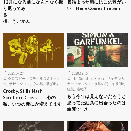
12月になる前になんとなく振
煮詰まった時にはこの歌がい
り返ってみ
い Here Comes the Sun
る
指、うごかん
2021.07.27
2020.12.15
クロスビー・スティルス＆ナッシ
The Sound of Silence
,
サイモン＆
ュ
,
サザンクロス
,
心の皺
,
漕ぎ出す
ガーファンクル
,
水曜の朝、午前3時
,
紅葉
,
素粒子
Crosby, Stills Nash
もう今年は見えないだろうと
Southern Cross 心の
思ってた紅葉に出会ったのは
皺、いつの間にか増えてます
幸運でした