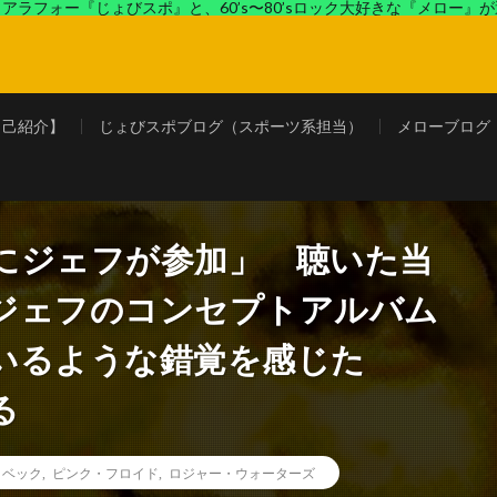
アラフォー『じょびスポ』と、60’s〜80’sロック大好きな『メロー』
ロック好きの『メロー』がコンビでディープなブログを展開中。
自己紹介】
じょびスポブログ（スポーツ系担当）
メローブログ
にジェフが参加」 聴いた当
ジェフのコンセプトアルバム
ているような錯覚を感じた
る
・ベック
,
ピンク・フロイド
,
ロジャー・ウォーターズ