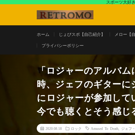
スポーツ大好き
アラフォースポーツ馬鹿『じょびスポ』と60’s〜80's
ホーム
じょびスポ【自己紹介】
メロー【
プライバシーポリシー
「ロジャーのアルバム
時、ジェフのギターに
にロジャーが参加し
今でも聴くとそう感じ
2020.08.18
ロック
Amused To Death
,
ジェフ