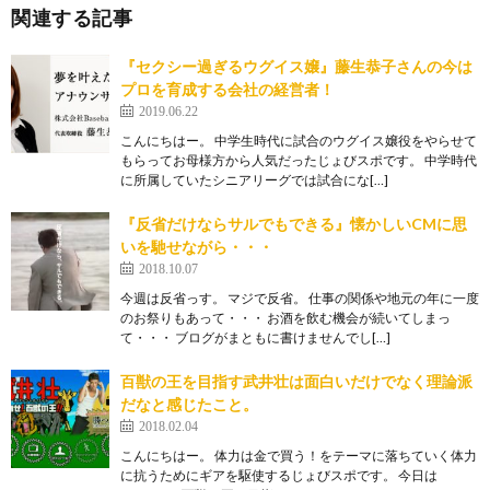
関連する記事
『セクシー過ぎるウグイス嬢』藤生恭子さんの今は
プロを育成する会社の経営者！
2019.06.22
こんにちはー。 中学生時代に試合のウグイス嬢役をやらせて
もらってお母様方から人気だったじょびスポです。 中学時代
に所属していたシニアリーグでは試合にな[…]
『反省だけならサルでもできる』懐かしいCMに思
いを馳せながら・・・
2018.10.07
今週は反省っす。 マジで反省。 仕事の関係や地元の年に一度
のお祭りもあって・・・ お酒を飲む機会が続いてしまっ
て・・・ ブログがまともに書けませんでし[…]
百獣の王を目指す武井壮は面白いだけでなく理論派
だなと感じたこと。
2018.02.04
こんにちはー。 体力は金で買う！をテーマに落ちていく体力
に抗うためにギアを駆使するじょびスポです。 今日は