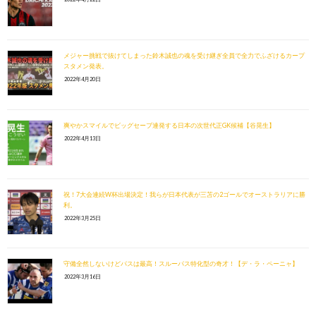
メジャー挑戦で抜けてしまった鈴木誠也の魂を受け継ぎ全員で全力でふざけるカープ
スタメン発表。
2022年4月20日
爽やかスマイルでビッグセーブ連発する日本の次世代正GK候補【谷晃生】
2022年4月13日
祝！7大会連続W杯出場決定！我らが日本代表が三苫の2ゴールでオーストラリアに勝
利。
2022年3月25日
守備全然しないけどパスは最高！スルーパス特化型の奇才！【デ・ラ・ペーニャ】
2022年3月16日