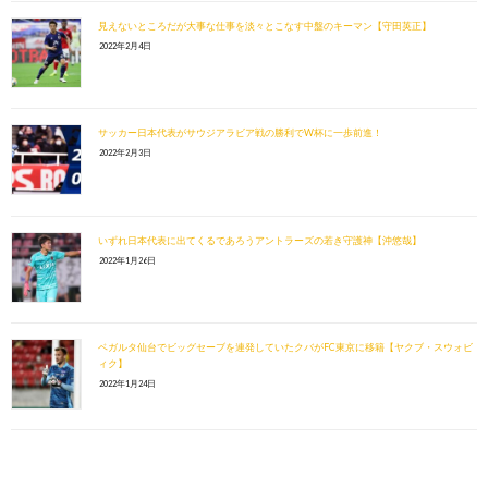
見えないところだが大事な仕事を淡々とこなす中盤のキーマン【守田英正】
2022年2月4日
サッカー日本代表がサウジアラビア戦の勝利でW杯に一歩前進！
2022年2月3日
いずれ日本代表に出てくるであろうアントラーズの若き守護神【沖悠哉】
2022年1月26日
ベガルタ仙台でビッグセーブを連発していたクバがFC東京に移籍【ヤクブ・スウォビ
ィク】
2022年1月24日