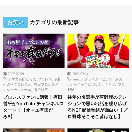
お笑い
カテゴリの最新記事
2022.02.09
2021.02.24
オマエ有田だろ!!
,
プロレス
,
有田
Amazonプライム・ビデオ
,
お笑
と週刊プロレスと
,
有田プロレスイ
い
,
そこそこ昔ばなし
,
ナイツ
,
プロ
ンターナショナル
,
有田哲平
野球
プロレスファンに朗報！有田
往年の名選手が草野球のテン
哲平がYouTubeチャンネルス
ションで思い出話を繰り広げ
タート！【オマエ有田だ
るNET配信番組が面白い【プ
ろ‼︎】
ロ野球そこそこ昔ばなし】