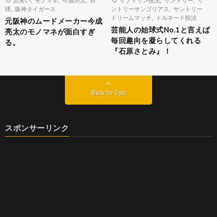
球
,
阪神タイガース
ントリーサンゴリアス
,
サントリー
ドリームマッチ
,
トルネード投法
元阪神のムードメーカー今成
芸能人の始球式No.1と言えば
亮太のモノマネが面白すぎ
毎回趣向を凝らしてくれる
る。
『石原さとみ』！
Back to Top
スポンサーリンク