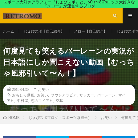
スポーツ大好きアラフォー『じょびスポ』と、60’s〜80’sロック大好きな
『メロー』が運営するブログ
ホーム
じょびスポ【自己紹介】
メロー【自己紹介】
じょびスポ
何度見ても笑えるバーレーンの実況が
日本語にしか聞こえない動画【むっち
ゃ風邪引いて〜ん！】
2019.04.30
お笑い
おもしろ動画
,
お笑い
,
サウジアラビア
,
サッカー
,
バーレーン
,
マイ
アヒ
,
中村屋
,
恋のマイアヒ
,
空耳
じょびスポブログ（スポーツ系担当）
お笑い
何度見て
HOME