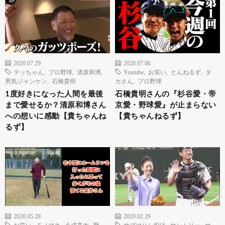
2020.07.29
2020.07.06
テッちゃん
,
プロ野球
,
清原和博
,
Youtube
,
お笑い
,
とんねるず
,
タ
男気ジャンケン
,
石橋貴明
カさん
,
プロ野球
1度好きになった人間を最後
石橋貴明さんの『杉谷愛・帝
まで愛せるか？清原和博さん
京愛・野球愛』が止まらない
への想いに感動【貴ちゃんね
【貴ちゃんねるず】
るず】
2020.05.28
2020.02.29
お笑い
,
モノマネ
,
今成亮太
,
野
サブマリン投法
,
サントリー
,
サ